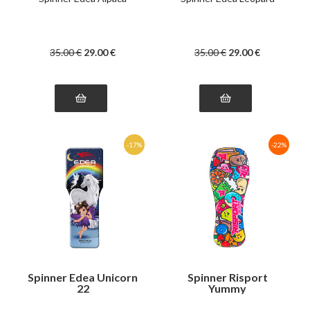
35
.00
€
29
.00
€
35
.00
€
29
.00
€
Spinner Edea Unicorn
Spinner Risport
22
Yummy