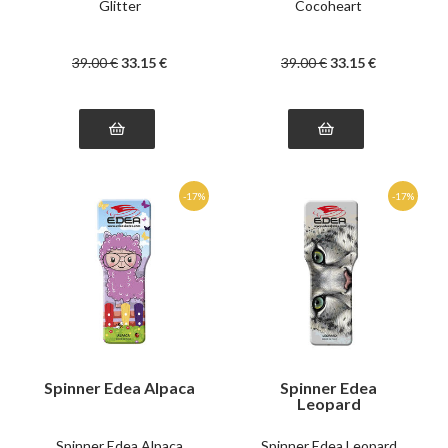
Glitter
Cocoheart
39
.00
€
33
.15
€
39
.00
€
33
.15
€
Spinner Edea Alpaca
Spinner Edea
Leopard
Spinner Edea Alpaca
Spinner Edea Leopard