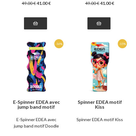
49
.00
€
41
.00
€
49
.00
€
41
.00
€
E-Spinner EDEA avec
Spinner EDEA motif
jump band motif
Kiss
Doodle
E-Spinner EDEA avec
Spinner EDEA motif Kiss
jump band motif Doodle