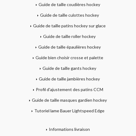
Guide de taille coudières hockey
Guide de taille culottes hockey
Guide de taille patins hockey sur glace
Guide de taille roller hockey
Guide de taille épaulières hockey
Guide bien choisir crosse et palette
Guide de taille gants hockey
Guide de taille jambières hockey
Profil d'ajustement des patins CCM
Guide de taille masques gardien hockey
Tutoriel lame Bauer Lightspeed Edge
Informations livraison