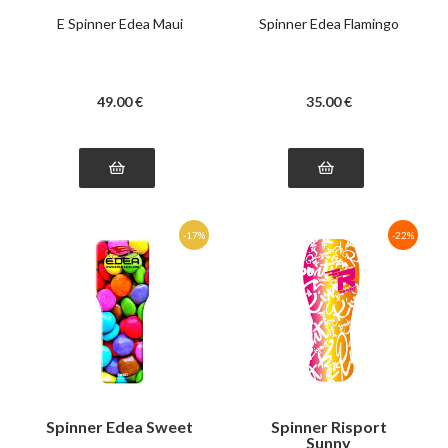
E Spinner Edea Maui
Spinner Edea Flamingo
49
.00
€
35
.00
€
Spinner Edea Sweet
Spinner Risport
Sunny