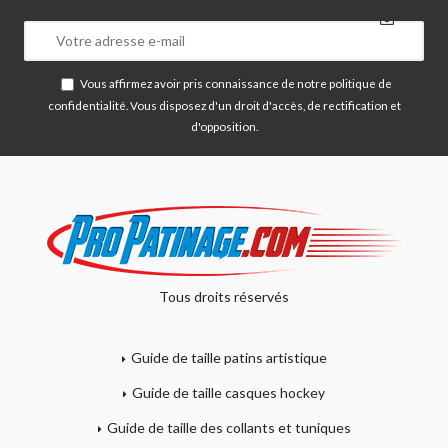
Vous affirmez avoir pris connaissance de notre
politique de
confidentialité
. Vous disposez d'un droit d'accès, de rectification et
d'opposition.
Tous droits réservés
Guide de taille patins artistique
Guide de taille casques hockey
Guide de taille des collants et tuniques