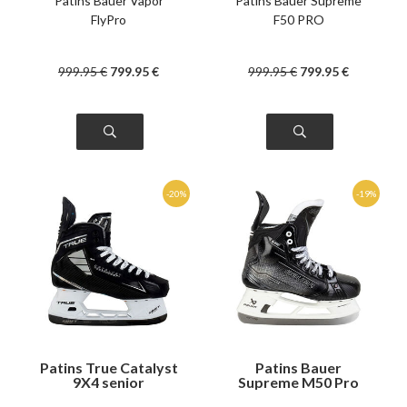
Patins Bauer Vapor
Patins Bauer Supreme
FlyPro
F50 PRO
999
.95
€
799
.95
€
999
.95
€
799
.95
€
Patins True Catalyst
Patins Bauer
9X4 senior
Supreme M50 Pro
senior