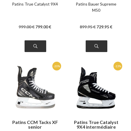
Patins True Catalyst 9X4
Patins Bauer Supreme
M50
999
.00
€
799
.00
€
899
.95
€
729
.95
€
Patins CCM Tacks XF
Patins True Catalyst
senior
9X4 intermédiaire