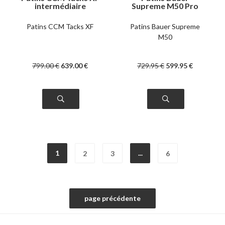
intermédiaire
Supreme M50 Pro
intermédiaire
Patins CCM Tacks XF
Patins Bauer Supreme
M50
799
.00
€
639
.00
€
729
.95
€
599
.95
€
1
...
2
3
6