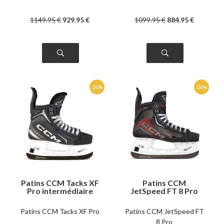
1149
.95
€
929
.95
€
1099
.95
€
884
.95
€
Patins CCM Tacks XF
Patins CCM
Pro intermédiaire
JetSpeed FT 8 Pro
intermédiaire
Patins CCM Tacks XF Pro
Patins CCM JetSpeed FT
8 Pro