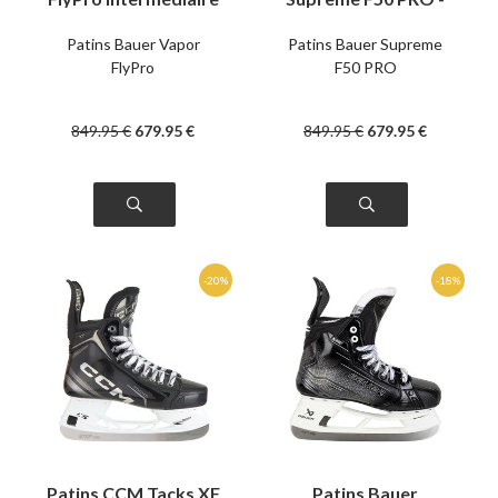
Intermédiaire
Patins Bauer Vapor
Patins Bauer Supreme
FlyPro
F50 PRO
849
.95
€
679
.95
€
849
.95
€
679
.95
€
Patins CCM Tacks XF
Patins Bauer