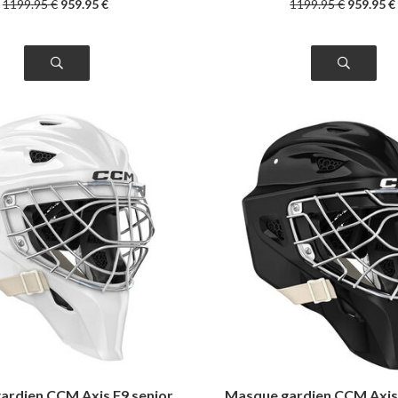
1199
.95
€
959
.95
€
1199
.95
€
959
.95
€
ardien CCM Axis F9 senior
Masque gardien CCM Axis 