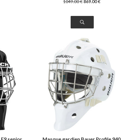
1049
.00
€
869
.00
€
F9 senior
Masque gardien Bauer Profile 940