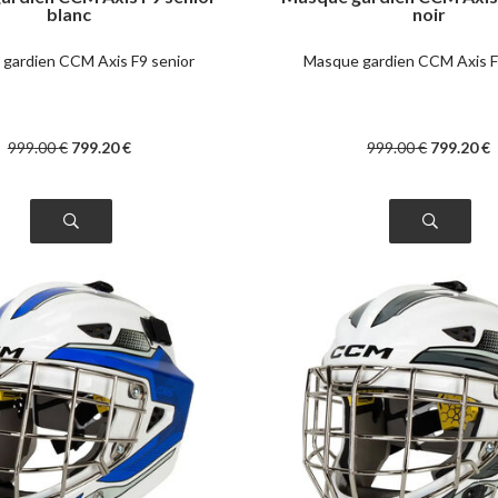
blanc
noir
gardien CCM Axis F9 senior
Masque gardien CCM Axis F
999
.00
€
799
.20
€
999
.00
€
799
.20
€