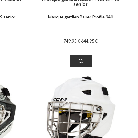
senior
9 senior
Masque gardien Bauer Profile 940
749
.95
€
644
.95
€