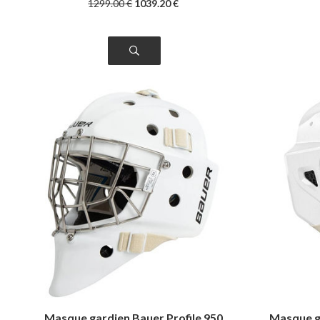
1299
.00
€
1039
.20
€
Masque gardien Bauer Profile 950
Masque g