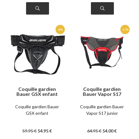
Coquille gardien
Coquille gardien
Bauer GSX enfant
Bauer Vapor S17
junior
Coquille gardien Bauer
Coquille gardien Bauer
GSX enfant
Vapor S17 junior
59
.95
€
54
.95
€
64
.95
€
54
.00
€