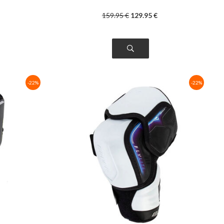
159
.95
€
129
.95
€