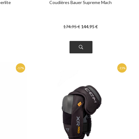
erlite
Coudières Bauer Supreme Mach
174
.95
€
144
.95
€