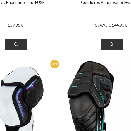
res Bauer Supreme FUSE
Coudières Bauer Vapor Hyp
159
.95
€
174
.95
€
144
.95
€