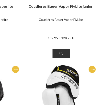
yperlite
Coudières Bauer Vapor FlyLite junior
erlite
Coudières Bauer Vapor FlyLite
159
.95
€
124
.95
€