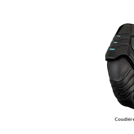
Coudièr