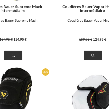
es Bauer Supreme Mach
Coudières Bauer Vapor H
intermédiaire
intermédiaire
res Bauer Supreme Mach
Coudières Bauer Vapor Hyp
159
.95
€
124
.95
€
159
.95
€
124
.95
€