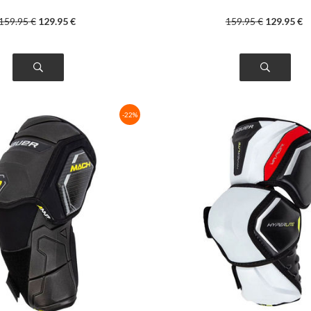
159
.95
€
129
.95
€
159
.95
€
129
.95
€