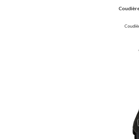
Coudièr
Coudiè