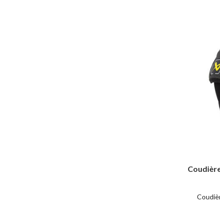
Coudièr
Coudiè