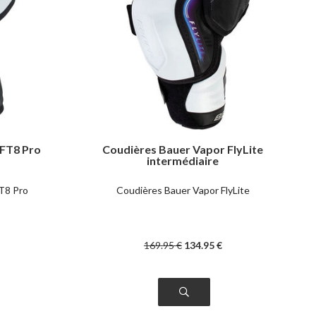
FT8 Pro
Coudières Bauer Vapor FlyLite
intermédiaire
T8 Pro
Coudières Bauer Vapor FlyLite
169
.95
€
134
.95
€