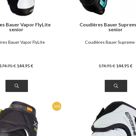
es Bauer Vapor FlyLite
Coudières Bauer Suprem
senior
senior
res Bauer Vapor FlyLite
Coudières Bauer Supreme
174
.95
€
144
.95
€
174
.95
€
144
.95
€