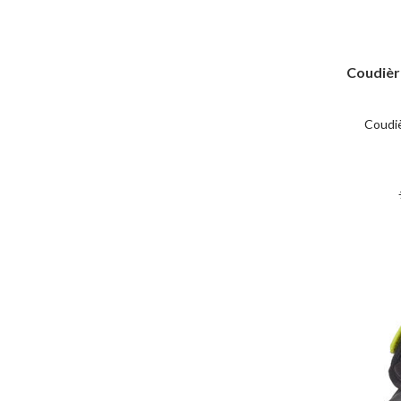
Coudièr
Coudiè