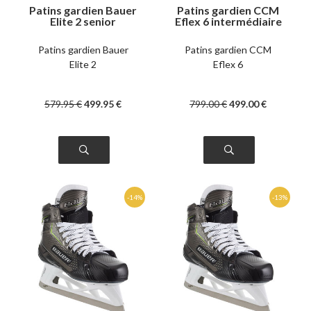
Patins gardien Bauer
Patins gardien CCM
Elite 2 senior
Eflex 6 intermédiaire
Patins gardien Bauer
Patins gardien CCM
Elite 2
Eflex 6
579
.95
€
499
.95
€
799
.00
€
499
.00
€