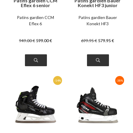
Patins gardien CCM
Patins gardien Bauer
Eflex 6 senior
Konekt HF3 junior
Patins gardien CCM
Patins gardien Bauer
Eflex 6
Konekt HF3
949
.00
€
599
.00
€
699
.95
€
579
.95
€