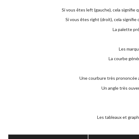
Si vous êtes left (gauche), cela signifi
Si vous êtes right (droit), cela signif
La palette pr
Les marque
La courbe généra
Une courbure très prononcée as
Un angle très ouvert
Les tableaux et graph