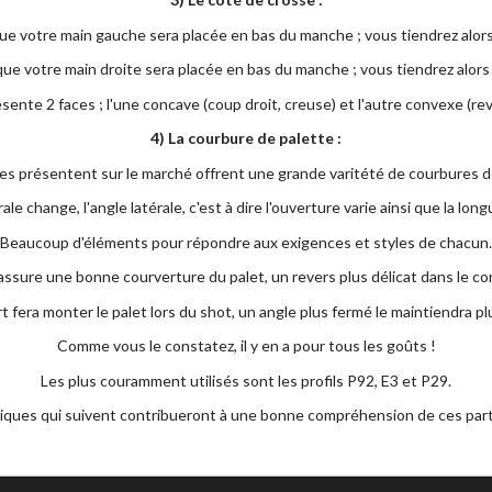
e que votre main gauche sera placée en bas du manche ; vous tiendrez alor
ie que votre main droite sera placée en bas du manche ; vous tiendrez alors
ésente 2 faces ; l'une concave (coup droit, creuse) et l'autre convexe (re
4) La courbure de palette :
s présentent sur le marché offrent une grande varitété de courbures d
le change, l'angle latérale, c'est à dire l'ouverture varie ainsi que la long
Beaucoup d'éléments pour répondre aux exigences et styles de chacun.
sure une bonne courverture du palet, un revers plus délicat dans le contr
 fera monter le palet lors du shot, un angle plus fermé le maintiendra plus
Comme vous le constatez, il y en a pour tous les goûts !
Les plus couramment utilisés sont les profils P92, E3 et P29.
iques qui suivent contribueront à une bonne compréhension de ces part