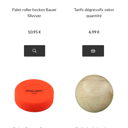
Palet roller hockey Bauer
Tarifs dégressifs selon
Slivvver
quantité
10
.95
€
6
.99
€