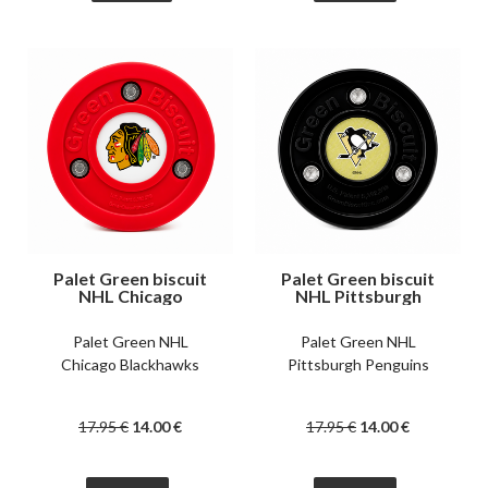
Palet Green biscuit
Palet Green biscuit
NHL Chicago
NHL Pittsburgh
Blackhawks
Penguins
Palet Green NHL
Palet Green NHL
Chicago Blackhawks
Pittsburgh Penguins
17
.95
€
14
.00
€
17
.95
€
14
.00
€