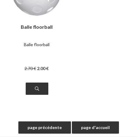
Balle floorball
Balle floorball
2
.70
€
2
.00
€