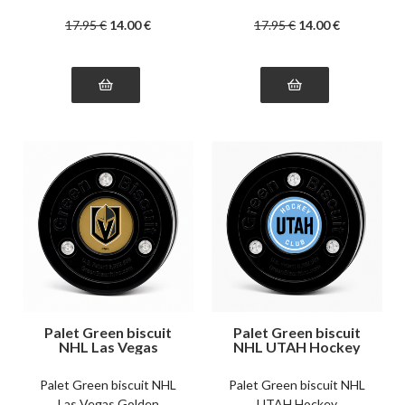
17
.95
€
14
.00
€
17
.95
€
14
.00
€
Palet Green biscuit
Palet Green biscuit
NHL Las Vegas
NHL UTAH Hockey
Golden Knights
Palet Green biscuit NHL
Palet Green biscuit NHL
Las Vegas Golden
UTAH Hockey