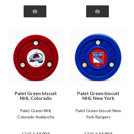
Palet Green biscuit
Palet Green biscuit
NHL Colorado
NHL New York
Avalanche
Rangers
Palet Green NHL
Palet Green biscuit New
Colorado Avalanche
York Rangers
17
.95
€
14
.00
€
17
.95
€
14
.00
€