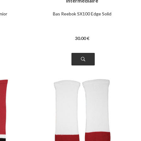
intermédiaire
nior
Bas Reebok SX100 Edge Solid
30
.00
€