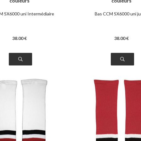
couleurs
couleurs
M SX6000 uni Intermédiaire
Bas CCM SX6000 uni ju
38
.00
€
38
.00
€