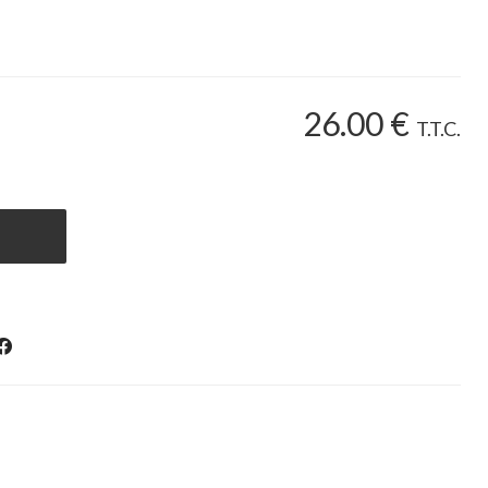
26
.00
€
T.T.C.