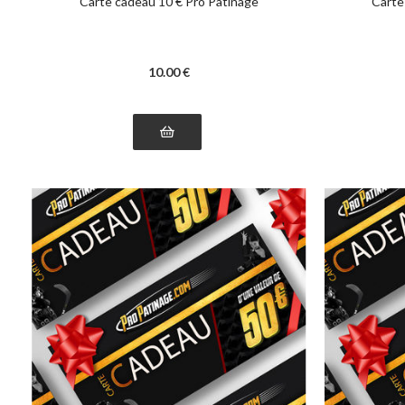
Carte cadeau 10 € Pro Patinage
Carte
10
.00
€