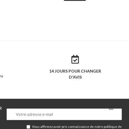
14 JOURS POUR CHANGER
79
D'AVIS
R
Vous affirmez avoir pris connaissance de notre
politique de