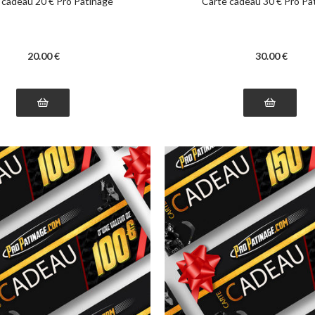
 cadeau 20 € Pro Patinage
Carte cadeau 30 € Pro Pa
20
.00
€
30
.00
€