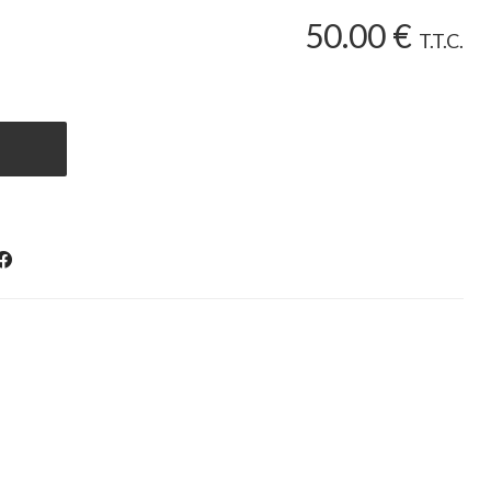
50
.00
€
T.T.C.