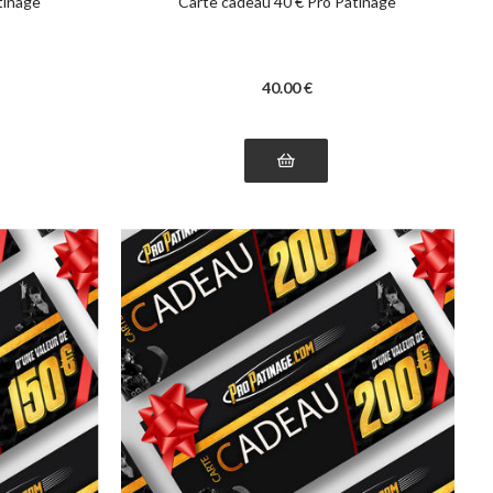
tinage
Carte cadeau 40 € Pro Patinage
40
.00
€