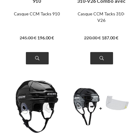
910
310-V26 Combo avec
grille
Casque CCM Tacks 910
Casque CCM Tacks 310-
V26
245
.00
€
196
.00
€
220
.00
€
187
.00
€