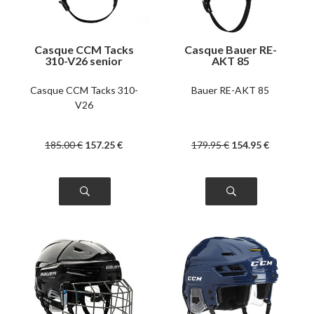
Casque CCM Tacks
Casque Bauer RE-
310-V26 senior
AKT 85
Casque CCM Tacks 310-
Bauer RE-AKT 85
V26
185
.00
€
157
.25
€
179
.95
€
154
.95
€