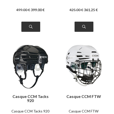
499
.00
€
399
.00
€
425
.00
€
361
.25
€
Casque CCM Tacks
Casque CCM FTW
920
Casque CCM Tacks 920
Casque CCM FTW