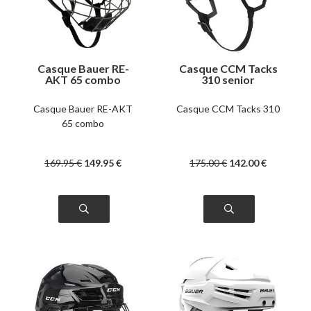
Casque Bauer RE-
Casque CCM Tacks
AKT 65 combo
310 senior
Casque Bauer RE-AKT
Casque CCM Tacks 310
65 combo
169
.95
€
149
.95
€
175
.00
€
142
.00
€