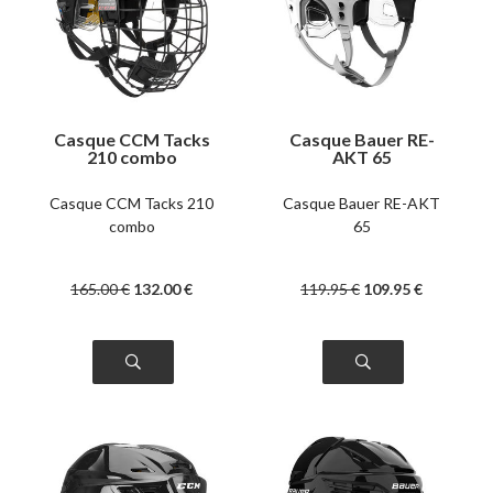
Casque CCM Tacks
Casque Bauer RE-
210 combo
AKT 65
Casque CCM Tacks 210
Casque Bauer RE-AKT
combo
65
165
.00
€
132
.00
€
119
.95
€
109
.95
€