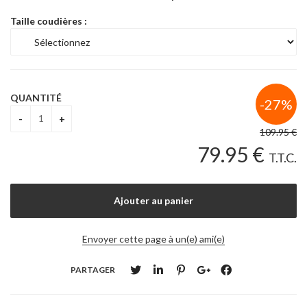
Taille coudières :
QUANTITÉ
109
.95
€
79
.95
€
T.T.C.
Envoyer cette page à un(e) ami(e)
PARTAGER