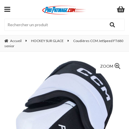
Accueil
HOCKEY SUR GLACE
Coudières CCM JetSpeed FT680
senior
ZOOM