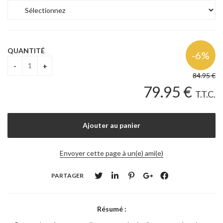
QUANTITÉ
84
.95
€
79
.95
€
T.T.C.
Envoyer cette page à un(e) ami(e)
PARTAGER
Résumé :