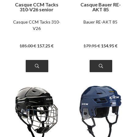
Casque CCM Tacks
Casque Bauer RE-
310-V26 senior
AKT 85
Casque CCM Tacks 310-
Bauer RE-AKT 85
V26
185
.00
€
157
.25
€
179
.95
€
154
.95
€