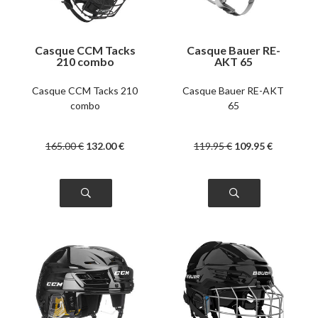
Casque CCM Tacks
Casque Bauer RE-
210 combo
AKT 65
Casque CCM Tacks 210
Casque Bauer RE-AKT
combo
65
165
.00
€
132
.00
€
119
.95
€
109
.95
€