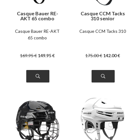
Casque Bauer RE-
Casque CCM Tacks
AKT 65 combo
310 senior
Casque Bauer RE-AKT
Casque CCM Tacks 310
65 combo
169
.95
€
149
.95
€
175
.00
€
142
.00
€