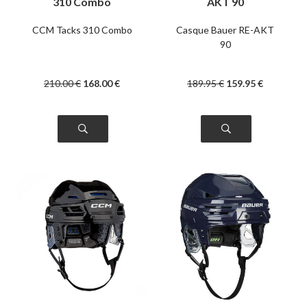
310 Combo
AKT 90
CCM Tacks 310 Combo
Casque Bauer RE-AKT
90
210
.00
€
168
.00
€
189
.95
€
159
.95
€