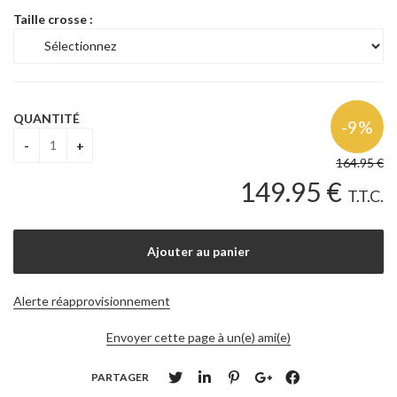
Taille crosse :
QUANTITÉ
164
.95
€
149
.95
€
T.T.C.
Alerte réapprovisionnement
Envoyer cette page à un(e) ami(e)
PARTAGER