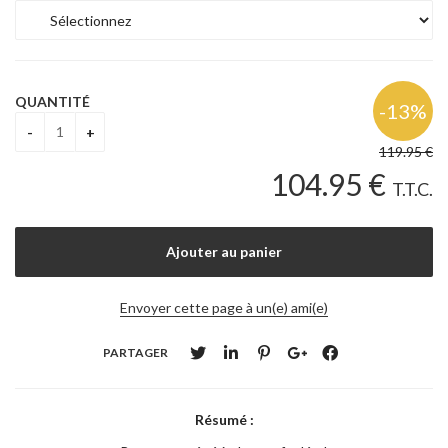
QUANTITÉ
119
.95
€
104
.95
€
T.T.C.
Envoyer cette page à un(e) ami(e)
PARTAGER
Résumé :