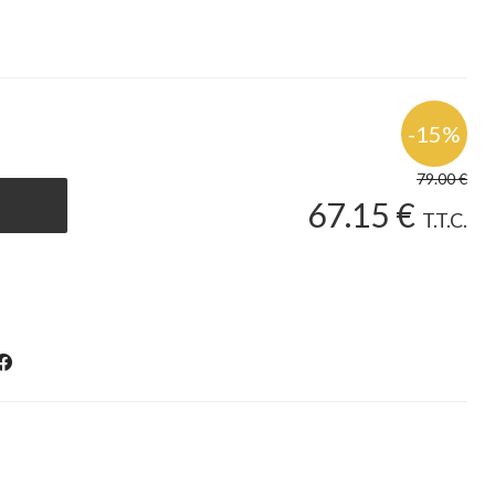
79
.00
€
67
.15
€
T.T.C.