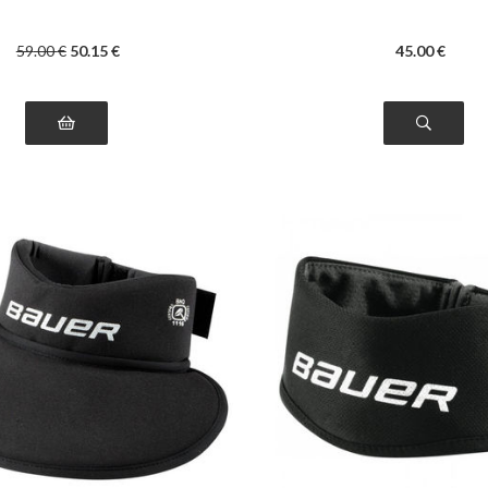
59
.00
€
50
.15
€
45
.00
€