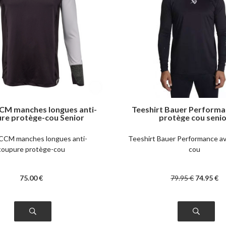
CCM manches longues anti-
Teeshirt Bauer Performa
re protège-cou Senior
protège cou seni
 CCM manches longues anti-
Teeshirt Bauer Performance a
coupure protège-cou
cou
75
.00
€
79
.95
€
74
.95
€