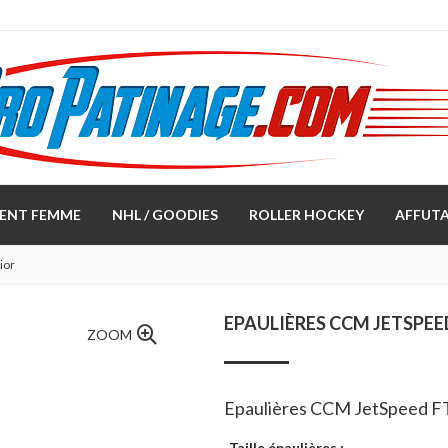
ENT FEMME
NHL / GOODIES
ROLLER HOCKEY
AFFUTA
ior
EPAULIÈRES CCM JETSPEE
ZOOM
Epaulières CCM JetSpeed 
Taille épaulières :