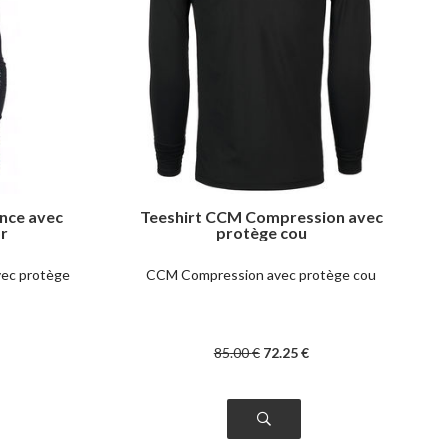
nce avec
Teeshirt CCM Compression avec
or
protège cou
vec protège
CCM Compression avec protège cou
85
.00
€
72
.25
€