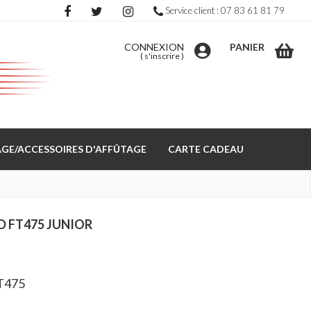
Service client : 07 83 61 81 79
CONNEXION
PANIER
(
s'inscrire
)
GE/ACCESSOIRES D'AFFÛTAGE
CARTE CADEAU
D FT475 JUNIOR
FT475