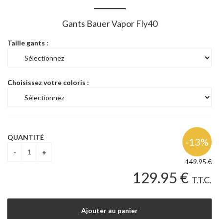
Gants Bauer Vapor Fly40
Taille gants :
Choisissez votre coloris :
QUANTITÉ
149
.95
€
129
.95
€
T.T.C.