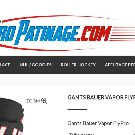
LACE
NHL / GOODIES
ROLLER HOCKEY
AFFUTAGE PE
GANTS BAUER VAPOR FLY
ZOOM
Gants Bauer Vapor FlyPro
Taille gants :