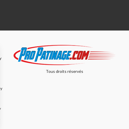
y
Tous droits réservés
ey
y
n