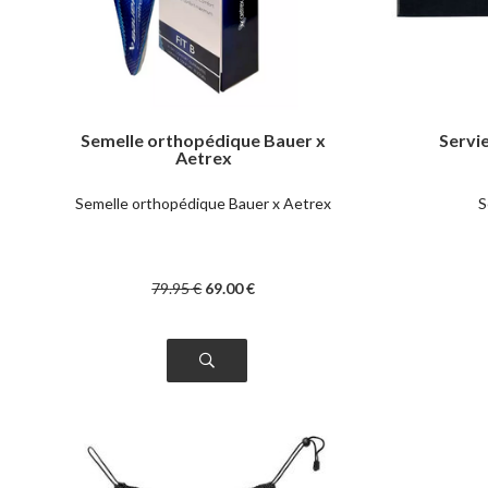
Semelle orthopédique Bauer x
Servi
Aetrex
Semelle orthopédique Bauer x Aetrex
S
79
.95
€
69
.00
€