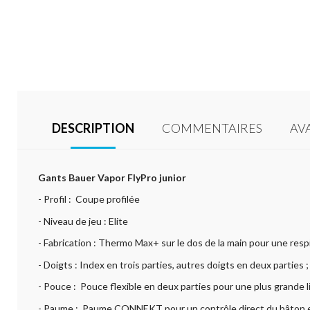
DESCRIPTION
COMMENTAIRES
AV
Gants Bauer Vapor FlyPro junior
- Profil : Coupe profilée
- Niveau de jeu : Elite
- Fabrication : Thermo Max+ sur le dos de la main pour une resp
- Doigts : Index en trois parties, autres doigts en deux parties
- Pouce : Pouce flexible en deux parties pour une plus grande
- Paume : Paume CONNEKT pour un contrôle direct du bâton e