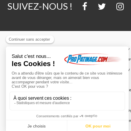
SUIVEZ-NOUS !
Guide de taille patins artistique
Guide de taille casques hockey
Guide de taille des collants et
Guide de taille coudières hocke
tuniques
Guide de taille culottes hockey
Guide de taille patins hockey sur
Guide de taille roller hockey
glace
Guide de taille épaulières hock
Guide bien choisir crosse et
Guide de taille gants hockey
palette
Guide de taille jambières hocke
Profil d'ajustement des patins
Guide de taille masques gardie
CCM
hockey