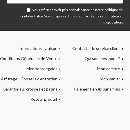
Vous affirmez avoir pris connaissance de notre
politique de
confidentialité
. Vous disposez d'un droit d'accès, de rectification et
d'opposition.
Informations livraison
Contacter le service client
Conditions Générales de Vente
Qui sommes-nous ?
Mentions légales
Mon compte
Affutage - Conseils d'entretien
Mon panier
Garantie sur crosses et patins
Paiement en 4x sans frais
Retour produit