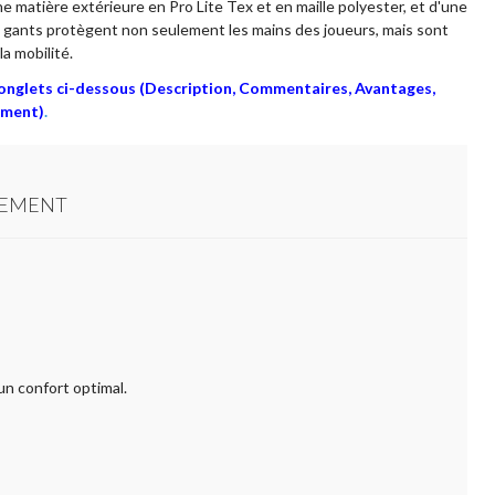
e matière extérieure en Pro Lite Tex et en maille polyester, et d'une
ces gants protègent non seulement les mains des joueurs, mais sont
a mobilité.
s onglets ci-dessous (Description, Commentaires, Avantages,
ement)
.
TEMENT
un confort optimal.