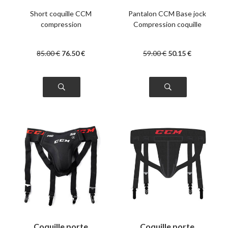
coquille senior
Short coquille CCM
Pantalon CCM Base jock
compression
Compression coquille
85
.00
€
76
.50
€
59
.00
€
50
.15
€
Coquille porte
Coquille porte