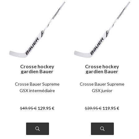
Crosse hockey
Crosse hockey
gardien Bauer
gardien Bauer
Supreme GSX
Supreme GSX junior
intermédiaire right
left
Crosse Bauer Supreme
Crosse Bauer Supreme
GSX intermédiaire
GSX junior
149
.95
€
129
.95
€
139
.95
€
119
.95
€