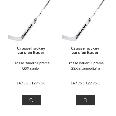
Crosse hockey
Crosse hockey
gardien Bauer
gardien Bauer
Supreme GSX senior
Supreme GSX
right
intermédiaire left
Crosse Bauer Supreme
Crosse Bauer Supreme
GSX senior
GSX intermédiaire
149
.95
€
129
.95
€
149
.95
€
129
.95
€