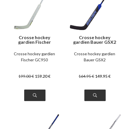
Crosse hockey
Crosse hockey
gardien Fischer
gardien Bauer GSX2
GC950 senior
senior
Crosse hockey gardien
Crosse hockey gardien
Fischer GC950
Bauer GSX2
199
.00
€
159
.20
€
164
.95
€
149
.95
€