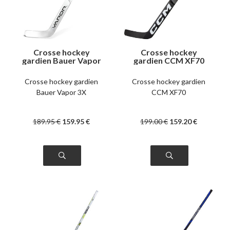
Crosse hockey
Crosse hockey
gardien Bauer Vapor
gardien CCM XF70
3X intermédiaire 24"
junior
Crosse hockey gardien
Crosse hockey gardien
Bauer Vapor 3X
CCM XF70
189
.95
€
159
.95
€
199
.00
€
159
.20
€