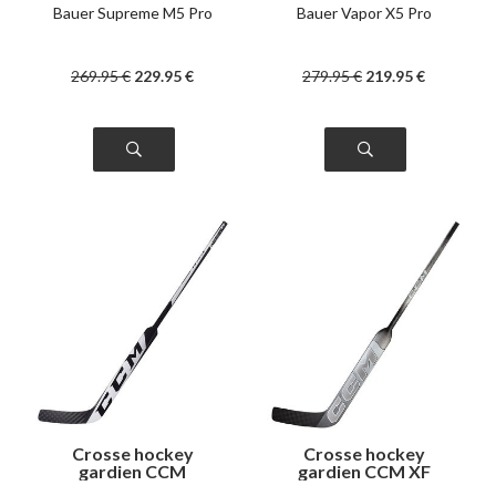
Bauer Supreme M5 Pro
Bauer Vapor X5 Pro
269
.95
€
229
.95
€
279
.95
€
219
.95
€
Crosse hockey
Crosse hockey
gardien CCM
gardien CCM XF
Extreme Flex 5.9
senior