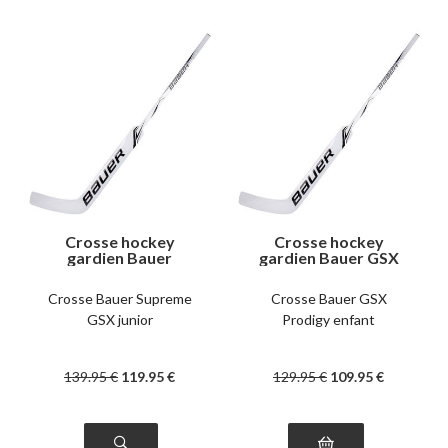
Crosse hockey
Crosse hockey
gardien Bauer
gardien Bauer GSX
Supreme GSX junior
Prodigy enfant
right
Crosse Bauer Supreme
Crosse Bauer GSX
GSX junior
Prodigy enfant
139
.95
€
119
.95
€
129
.95
€
109
.95
€