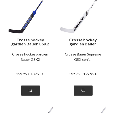
Crosse hockey
Crosse hockey
gardien Bauer GSX2
gardien Bauer
intermédiaire
Supreme GSX senior
left
Crosse hockey gardien
Crosse Bauer Supreme
Bauer GSX2
GSX senior
159
.95
€
139
.95
€
149
.95
€
129
.95
€