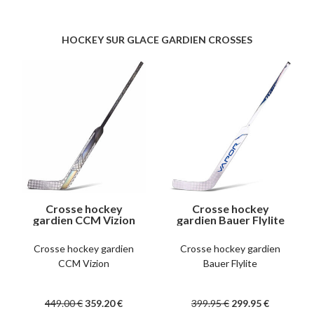
HOCKEY SUR GLACE GARDIEN CROSSES
Crosse hockey
Crosse hockey
gardien CCM Vizion
gardien Bauer Flylite
senior
senior
Crosse hockey gardien
Crosse hockey gardien
CCM Vizion
Bauer Flylite
449
.00
€
359
.20
€
399
.95
€
299
.95
€