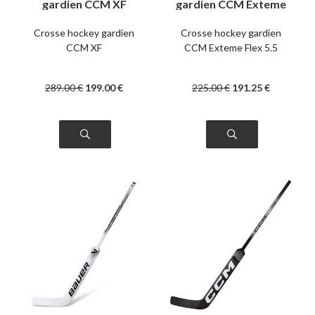
gardien CCM XF
gardien CCM Exteme
intermédiaire
Flex 5.5 senior
Crosse hockey gardien
Crosse hockey gardien
CCM XF
CCM Exteme Flex 5.5
289
.00
€
199
.00
€
225
.00
€
191
.25
€