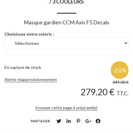
/ 3 COULEURS
Masque gardien CCM Axis F5 Decals
Choisissez votre coloris :
En rupture de stock
Alerte réapprovisionnement
349
.00
€
279
.20
€
T.T.C.
Envoyer cette page à un(e) ami(e)
PARTAGER