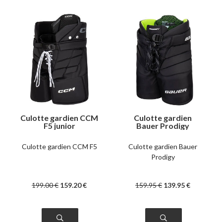
Culotte gardien CCM
Culotte gardien
F5 junior
Bauer Prodigy
enfant
Culotte gardien CCM F5
Culotte gardien Bauer
Prodigy
199
.00
€
159
.20
€
159
.95
€
139
.95
€