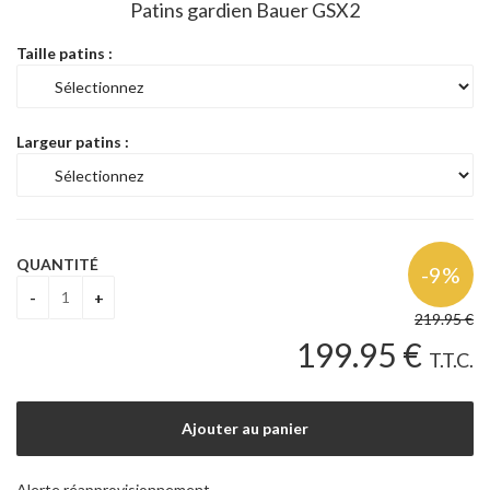
Patins gardien Bauer GSX2
Taille patins :
Largeur patins :
QUANTITÉ
219
.95
€
199
.95
€
T.T.C.
Alerte réapprovisionnement