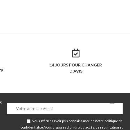
14 JOURS POUR CHANGER
79
D'AVIS
R
Vous affirmez avoir pris connaissance de notre
politique de
confidentialité
. Vous disposez d'un droit d'accès, de rectification et