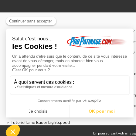
Guide de taille patins artistique
Guide de taille casques hockey
Guide de taille des collants et
Guide de taille coudières hocke
tuniques
Guide de taille culottes hockey
Guide de taille patins hockey sur
Guide de taille roller hockey
glace
Guide de taille épaulières hock
Guide bien choisir crosse et
Guide de taille gants hockey
palette
Guide de taille jambières hocke
Profil d'ajustement des patins
Guide de taille masques gardie
CCM
hockey
Tutoriel lame Bauer Lightspeed
Edge
En poursuivant votre naviga