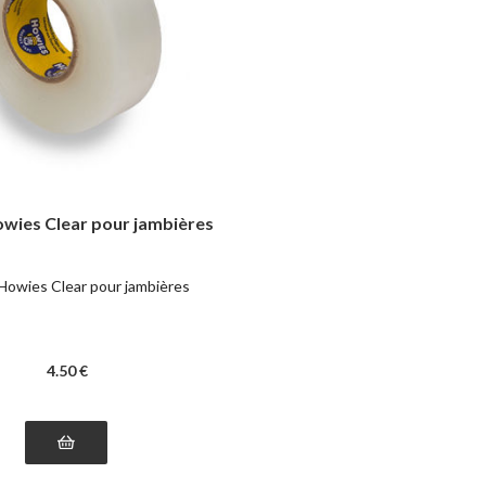
wies Clear pour jambières
Howies Clear pour jambières
4
.50
€