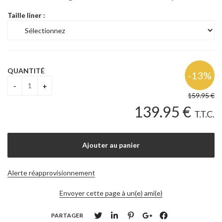
Taille liner :
QUANTITÉ
159
.95
€
139
.95
€
T.T.C.
Alerte réapprovisionnement
Envoyer cette page à un(e) ami(e)
PARTAGER