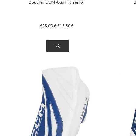
Bouclier CCM Axis Pro senior
B
625
.00
€
512
.50
€