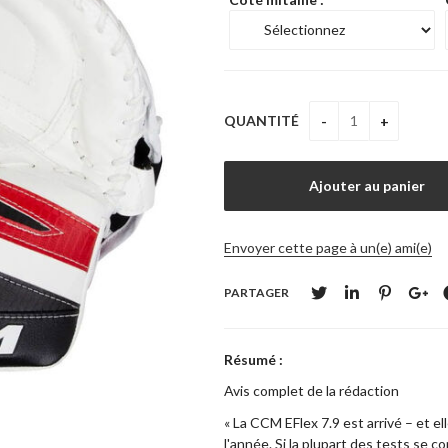
QUANTITÉ
Envoyer cette page à un(e) ami(e)
PARTAGER
Résumé :
Avis complet de la rédaction
« La CCM EFlex 7.9 est arrivé – et e
l'année. Si la plupart des tests se c