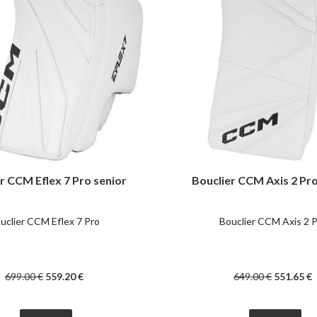
r CCM Eflex 7 Pro senior
Bouclier CCM Axis 2 Pro
uclier CCM Eflex 7 Pro
Bouclier CCM Axis 2 
699
.00
€
559
.20
€
649
.00
€
551
.65
€