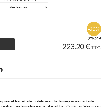
279
.00
€
223
.20
€
T.T.C.
lle pourrait bien être le modèle senior la plus impressionnante de
oncentrent sur le modèle pro, la mitaine Eflex 7.9 mérite d'être mis en