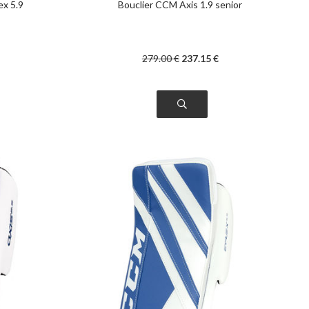
ex 5.9
Bouclier CCM Axis 1.9 senior
279
.00
€
237
.15
€