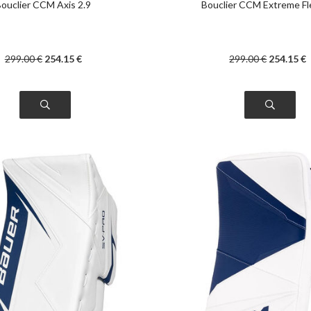
ouclier CCM Axis 2.9
Bouclier CCM Extreme Fl
299
.00
€
254
.15
€
299
.00
€
254
.15
€