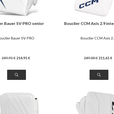
er Bauer SV-PRO senior
Bouclier CCM Axis 2.9 int
ouclier Bauer SV-PRO
Bouclier CCM Axis 2
249
.95
€
214
.95
€
249
.00
€
211
.65
€