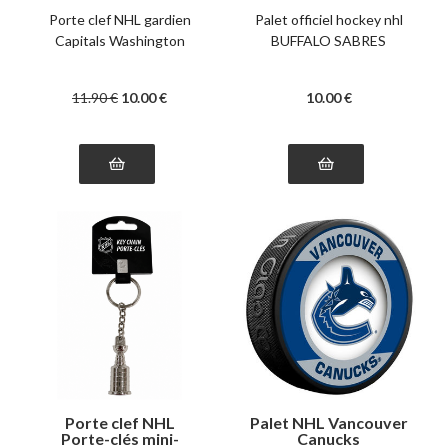
Porte clef NHL gardien
Palet officiel hockey nhl
Capitals Washington
BUFFALO SABRES
11
.90
€
10
.00
€
10
.00
€
Porte clef NHL
Palet NHL Vancouver
Porte-clés mini-
Canucks