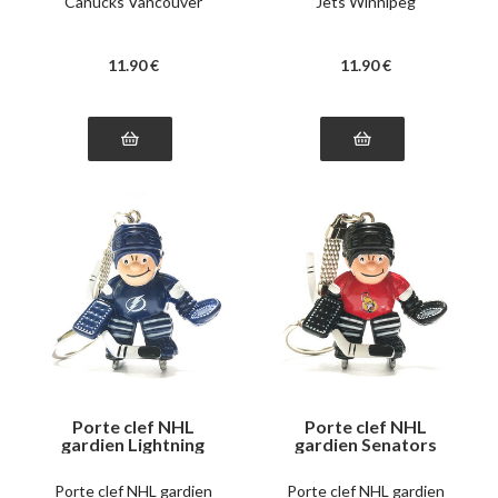
Canucks Vancouver
Jets Winnipeg
11
.90
€
11
.90
€
Porte clef NHL
Porte clef NHL
gardien Lightning
gardien Senators
Tampa Bay
Ottawa
Porte clef NHL gardien
Porte clef NHL gardien