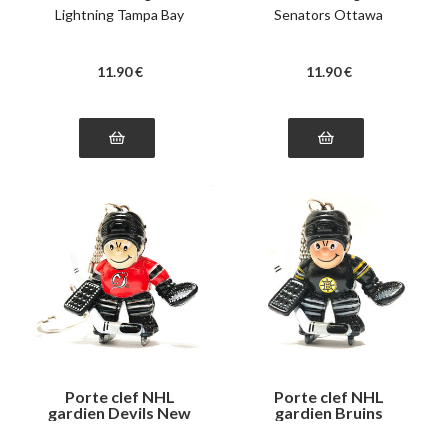
Lightning Tampa Bay
Senators Ottawa
11
.90
€
11
.90
€
Porte clef NHL
Porte clef NHL
gardien Devils New
gardien Bruins
Jersey
Boston