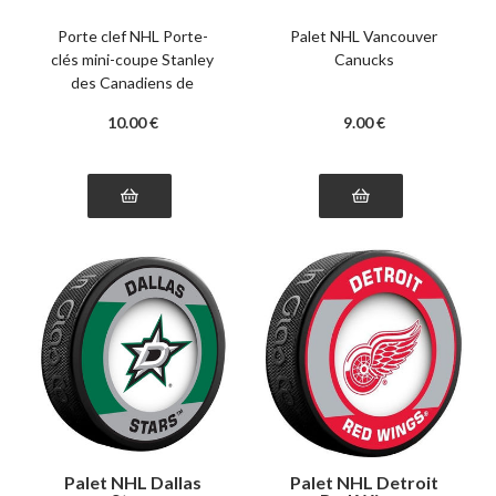
coupe Stanley des
Canadiens de
Porte clef NHL Porte-
Palet NHL Vancouver
Montréal
clés mini-coupe Stanley
Canucks
des Canadiens de
Montréal
10
.00
€
9
.00
€
Palet NHL Dallas
Palet NHL Detroit