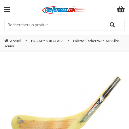
Accueil
HOCKEY SUR GLACE
Palette Fischer W350 ABS lite
senior