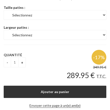
Taille patins :
Largeur patins :
QUANTITÉ
349
.95
€
289
.95
€
T.T.C.
Envoyer cette page à un(e) ami(e)