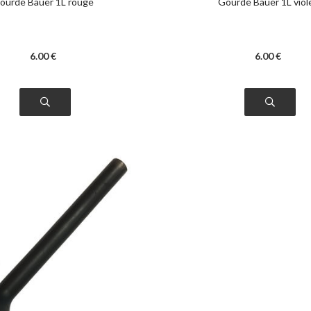
ourde Bauer 1L rouge
Gourde Bauer 1L viol
6
.00
€
6
.00
€