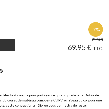
74
.95
€
69
.95
€
T.T.C.
ertified est conçue pour protéger ce qui compte le plus. Dotée de
ur du cou et de matériau composite CURV au niveau du col pour une
cts, cette conception améliorée vous permettra de rester