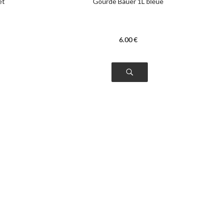
et
Gourde Bauer 1L bleue
6
.00
€