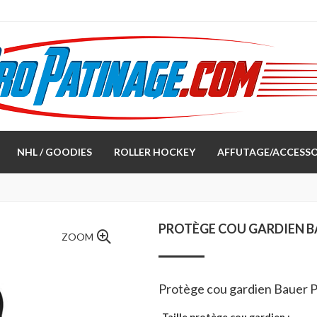
NHL / GOODIES
ROLLER HOCKEY
AFFUTAGE/ACCESSO
PROTÈGE COU GARDIEN B
ZOOM
Protège cou gardien Bauer 
Taille protège cou gardien :