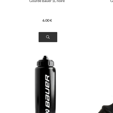
Gourde Bauer 1L noire
G
6
.00
€