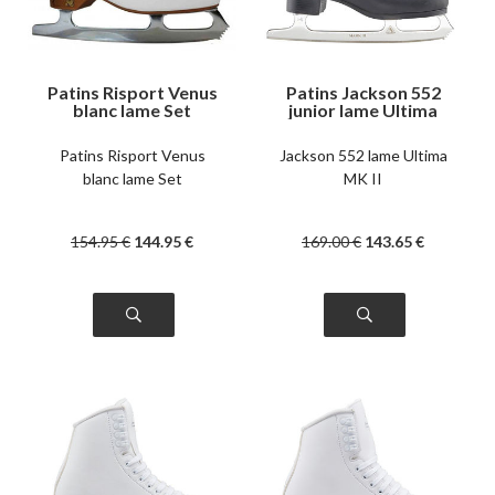
Patins Risport Venus
Patins Jackson 552
blanc lame Set
junior lame Ultima
MK II
Patins Risport Venus
Jackson 552 lame Ultima
blanc lame Set
MK II
154
.95
€
144
.95
€
169
.00
€
143
.65
€