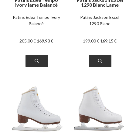
Ivory lame Balancè
1290 Blanc Lame
Mark II
Patins Edea Tempo Ivory
Patins Jackson Excel
Balancè
1290 Blanc
205
.00
€
169
.90
€
199
.00
€
169
.15
€