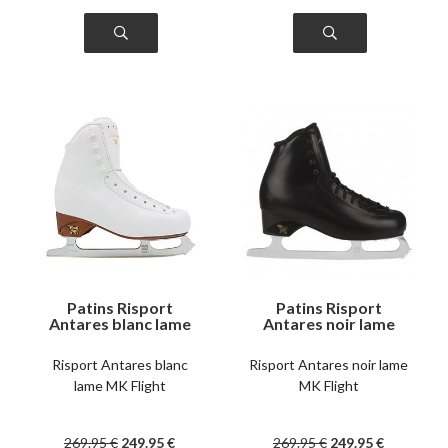
Patins Risport
Patins Risport
Antares blanc lame
Antares noir lame
MK Flight
MK Flight
Risport Antares blanc
Risport Antares noir lame
lame MK Flight
MK Flight
269
.95
€
249
.95
€
269
.95
€
249
.95
€