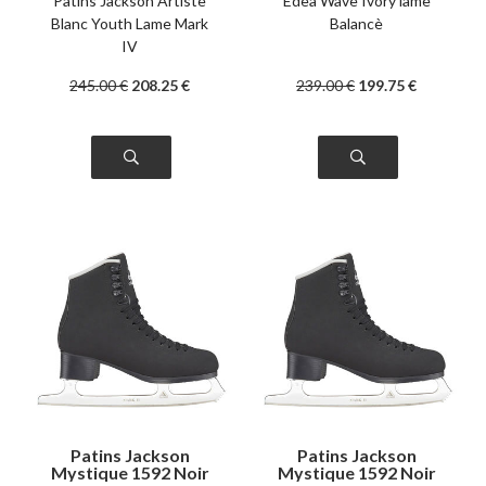
Patins Jackson Artiste
Edea Wave Ivory lame
Blanc Youth Lame Mark
Balancè
IV
245
.00
€
208
.25
€
239
.00
€
199
.75
€
Patins Jackson
Patins Jackson
Mystique 1592 Noir
Mystique 1592 Noir