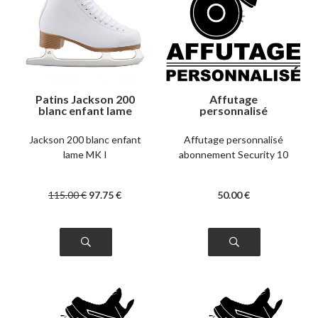
Patins Jackson 200
Affutage
blanc enfant lame
personnalisé
MK I
abonnement
Security 10
Jackson 200 blanc enfant
Affutage personnalisé
lame MK I
abonnement Security 10
115
.00
€
97
.75
€
50
.00
€