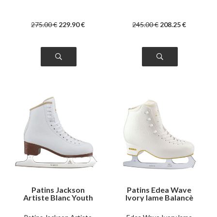
275
.00
€
229
.90
€
245
.00
€
208
.25
€
Patins Jackson
Patins Edea Wave
Artiste Blanc Youth
Ivory lame Balancè
Lame Mark IV