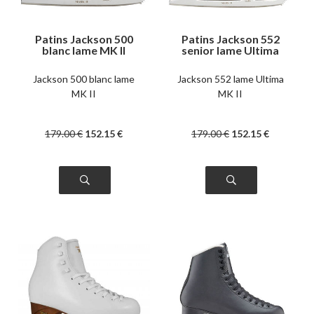
Patins Jackson 500
Patins Jackson 552
blanc lame MK II
senior lame Ultima
senior
MK II
Jackson 500 blanc lame
Jackson 552 lame Ultima
MK II
MK II
179
.00
€
152
.15
€
179
.00
€
152
.15
€