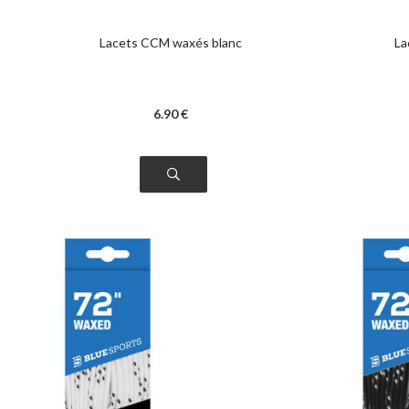
Lacets CCM waxés blanc
La
6
.90
€