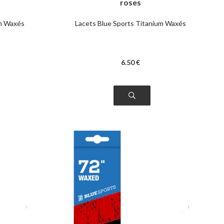
roses
um Waxés
Lacets Blue Sports Titanium Waxés
6
.50
€