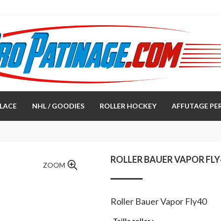
LACE
NHL / GOODIES
ROLLER HOCKEY
AFFUTAGE PE
ROLLER BAUER VAPOR FLY
ZOOM
Roller Bauer Vapor Fly40
Taille roller :