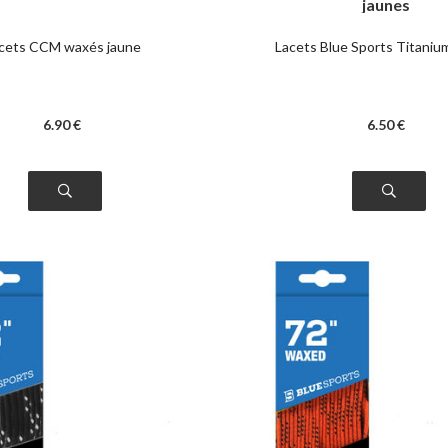
jaunes
cets CCM waxés jaune
Lacets Blue Sports Titani
6
.90
€
6
.50
€