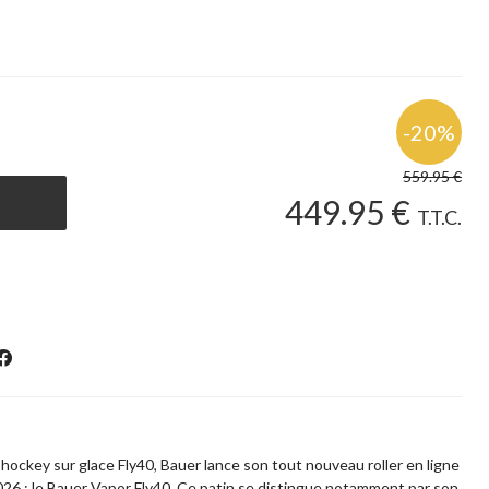
559
.95
€
449
.95
€
T.T.C.
 hockey sur glace Fly40, Bauer lance son tout nouveau roller en ligne
26 : le Bauer Vapor Fly40. Ce patin se distingue notamment par son