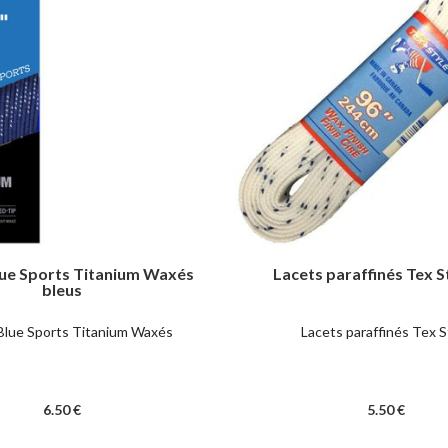
lue Sports Titanium Waxés
Lacets paraffinés Tex St
bleus
Blue Sports Titanium Waxés
Lacets paraffinés Tex S
6
.50
€
5
.50
€