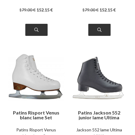
179
.00
€
152
.15
€
179
.00
€
152
.15
€
Patins Risport Venus
Patins Jackson 552
blanc lame Set
junior lame Ultima
MK II
Patins Risport Venus
Jackson 552 lame Ultima