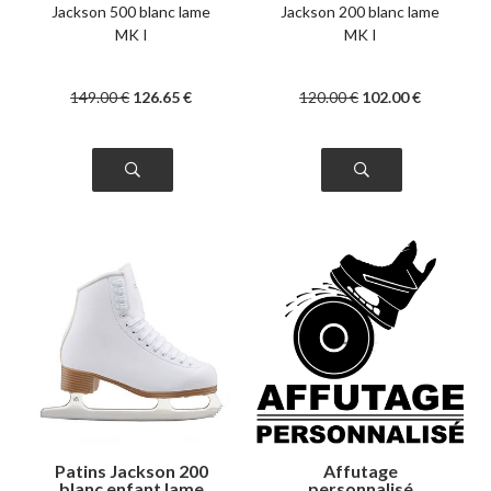
Jackson 500 blanc lame
Jackson 200 blanc lame
MK I
MK I
149
.00
€
126
.65
€
120
.00
€
102
.00
€
Patins Jackson 200
Affutage
blanc enfant lame
personnalisé