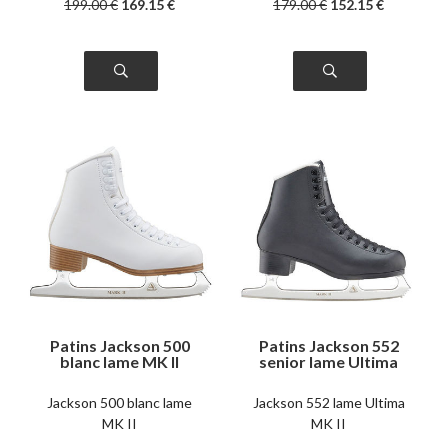
199
.00
€
169
.15
€
179
.00
€
152
.15
€
Patins Jackson 500
Patins Jackson 552
blanc lame MK II
senior lame Ultima
senior
MK II
Jackson 500 blanc lame
Jackson 552 lame Ultima
MK II
MK II