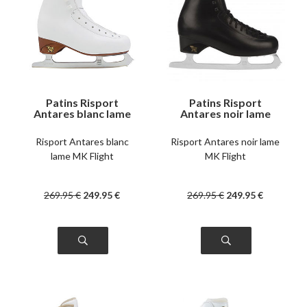
Patins Risport
Patins Risport
Antares blanc lame
Antares noir lame
MK Flight
MK Flight
Risport Antares blanc
Risport Antares noir lame
lame MK Flight
MK Flight
269
.95
€
249
.95
€
269
.95
€
249
.95
€