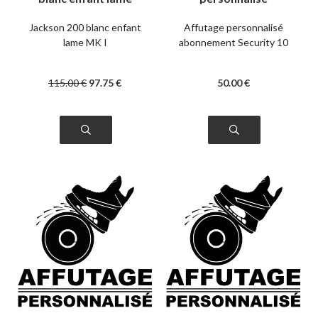
MK I
abonnement
Security 10
Jackson 200 blanc enfant
Affutage personnalisé
lame MK I
abonnement Security 10
115
.00
€
97
.75
€
50
.00
€