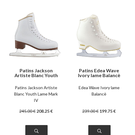
Patins Jackson
Patins Edea Wave
Artiste Blanc Youth
Ivory lame Balancè
Lame Mark IV
Patins Jackson Artiste
Edea Wave Ivory lame
Blanc Youth Lame Mark
Balancè
IV
245
.00
€
208
.25
€
239
.00
€
199
.75
€