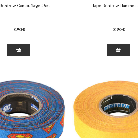
 Renfrew Camouflage 25m
Tape Renfrew Flammes
8
.90
€
8
.90
€