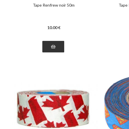
Tape Renfrew noir 50m
Tape
10
.00
€