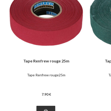
Tape Renfrew rouge 25m
Ta
Tape Renfrew rouge25m
T
7
.90
€