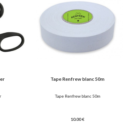
uer
Tape Renfrew blanc 50m
r
Tape Renfrew blanc 50m
10
.00
€