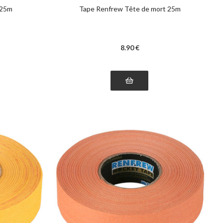
 25m
Tape Renfrew Tête de mort 25m
8
.90
€