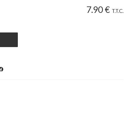
7
.90
€
T.T.C.