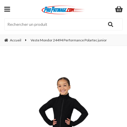
Accueil
Veste Mondor 24494 Performance Polartec junior