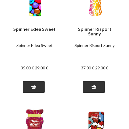
Spinner Edea Sweet
Spinner Risport
Sunny
Spinner Edea Sweet
Spinner Risport Sunny
35
.00
€
29
.00
€
37
.00
€
29
.00
€