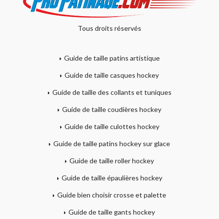
Tous droits réservés
Guide de taille patins artistique
Guide de taille casques hockey
Guide de taille des collants et tuniques
Guide de taille coudières hockey
Guide de taille culottes hockey
Guide de taille patins hockey sur glace
Guide de taille roller hockey
Guide de taille épaulières hockey
Guide bien choisir crosse et palette
Guide de taille gants hockey