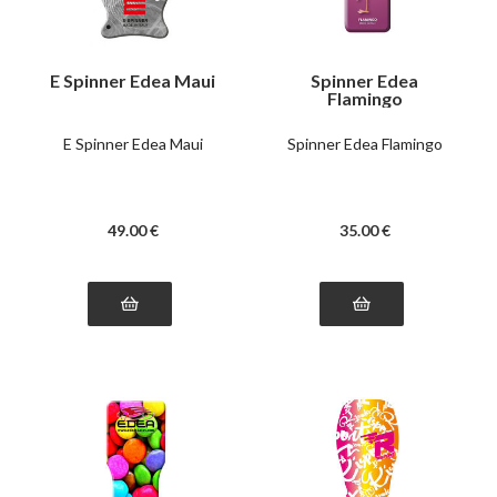
E Spinner Edea Maui
Spinner Edea
Flamingo
E Spinner Edea Maui
Spinner Edea Flamingo
49
.00
€
35
.00
€