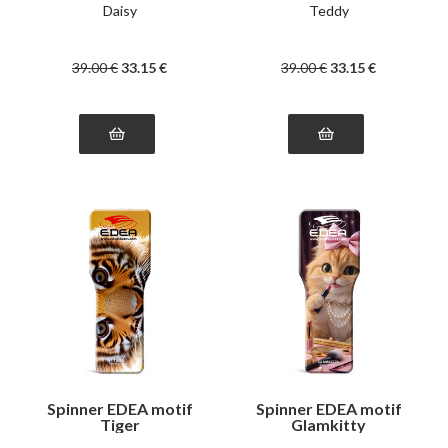
Daisy
Teddy
39
.00
€
33
.15
€
39
.00
€
33
.15
€
Spinner EDEA motif
Spinner EDEA motif
Tiger
Glamkitty