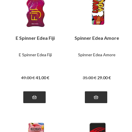
E Spinner Edea Fiji
Spinner Edea Amore
E Spinner Edea Fiji
Spinner Edea Amore
49
.00
€
41
.00
€
35
.00
€
29
.00
€