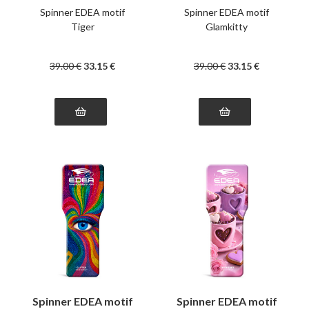
Spinner EDEA motif
Spinner EDEA motif
Tiger
Glamkitty
39
.00
€
33
.15
€
39
.00
€
33
.15
€
Spinner EDEA motif
Spinner EDEA motif