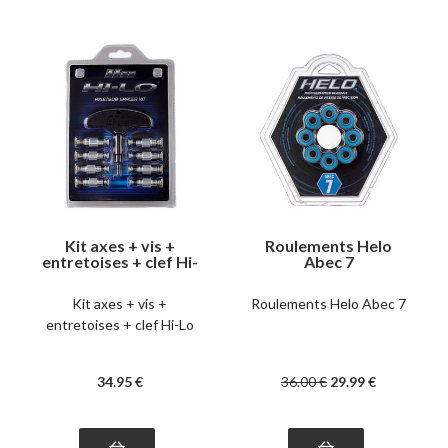
Kit axes + vis +
Roulements Helo
entretoises + clef Hi-
Abec 7
Lo
Kit axes + vis +
Roulements Helo Abec 7
entretoises + clef Hi-Lo
34
.95
€
36
.00
€
29
.99
€