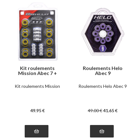
Kit roulements
Roulements Helo
Mission Abec 7 +
Abec 9
entretoises
Kit roulements Mission
Roulements Helo Abec 9
49
.95
€
49
.00
€
41
.65
€