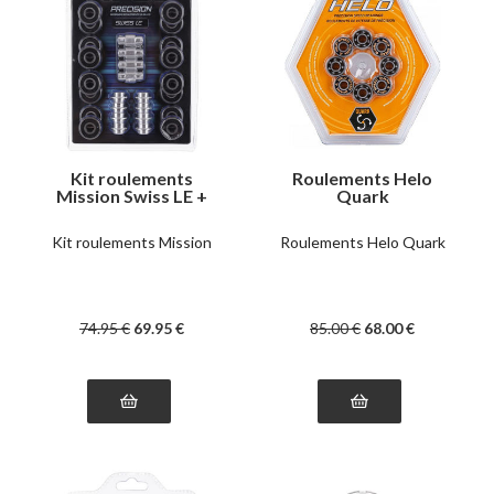
Kit roulements
Roulements Helo
Mission Swiss LE +
Quark
entretoises
Kit roulements Mission
Roulements Helo Quark
74
.95
€
69
.95
€
85
.00
€
68
.00
€