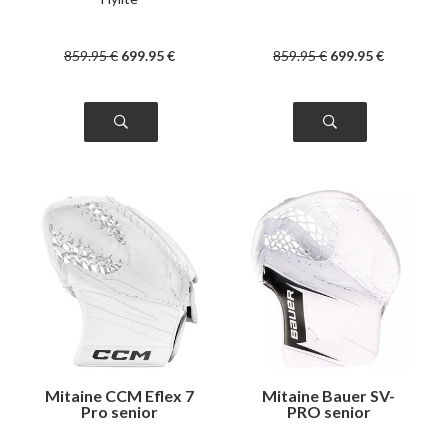
859
.95
€
699
.95
€
859
.95
€
699
.95
€
Mitaine CCM Eflex 7
Mitaine Bauer SV-
Pro senior
PRO senior