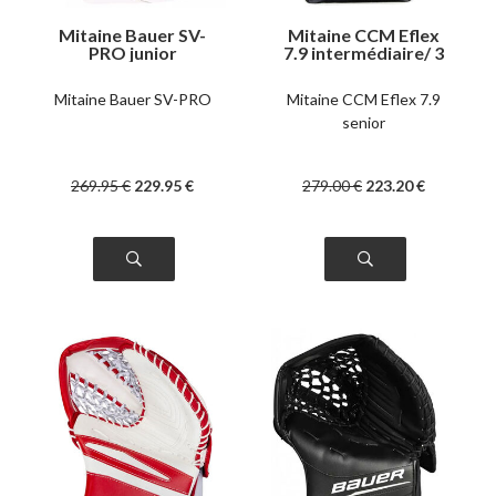
Mitaine Bauer SV-
Mitaine CCM Eflex
PRO junior
7.9 intermédiaire/ 3
couleurs
Mitaine Bauer SV-PRO
Mitaine CCM Eflex 7.9
senior
269
.95
€
229
.95
€
279
.00
€
223
.20
€