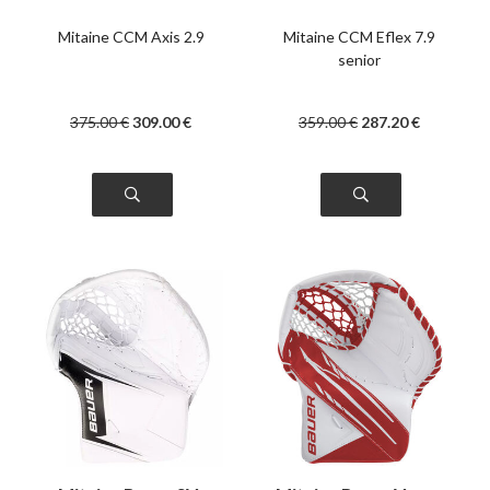
couleurs
Mitaine CCM Axis 2.9
Mitaine CCM Eflex 7.9
senior
375
.00
€
309
.00
€
359
.00
€
287
.20
€