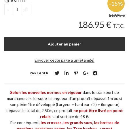
QUANTITÉ
219
.95
€
186
.95
€
T.T.C.
Envoyer cette page à un(e) ami(e)
PARTAGER
Selon les nouvelles normes en vigueur
dans le transport de
marchandises, lorsque la longueur d'un produit dépasse 1m ou si
son périmètre développé (Largeur + hauteur x 2) + (longueur)
dépasse le total de 2,50m, ce produit
ne
peut être livré en point
relais
sauf surtaxe de 48 €.
Par conséquent,
les crosses, les grands sacs, les bottes de
gardiens, certaines cages, les Tree hockey... seront