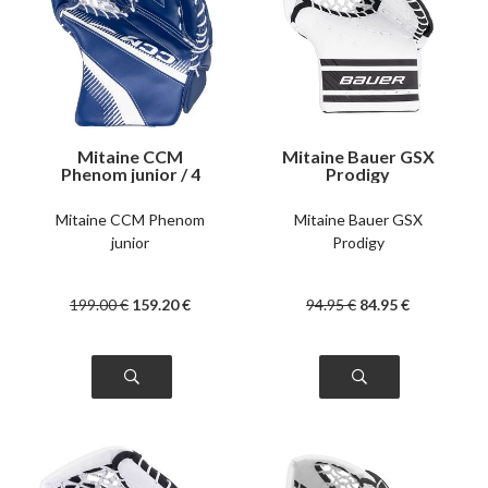
Mitaine CCM
Mitaine Bauer GSX
Phenom junior / 4
Prodigy
couleurs
Mitaine CCM Phenom
Mitaine Bauer GSX
junior
Prodigy
199
.00
€
159
.20
€
94
.95
€
84
.95
€