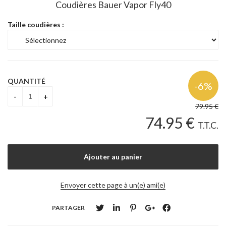
Coudières Bauer Vapor Fly40
Taille coudières :
QUANTITÉ
79
.95
€
74
.95
€
T.T.C.
Envoyer cette page à un(e) ami(e)
PARTAGER