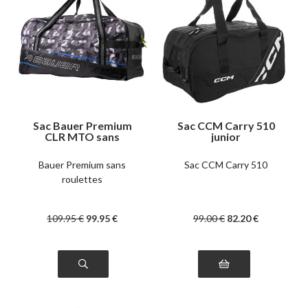
Sac Bauer Premium
Sac CCM Carry 510
CLR MTO sans
junior
roulettes
Bauer Premium sans
Sac CCM Carry 510
roulettes
109
.95
€
99
.95
€
99
.00
€
82
.20
€