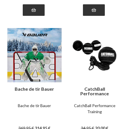
Bache de tir Bauer
CatchBall
Performance
Training
Bache de tir Bauer
CatchBall Performance
Training
369
.95
€
314
.95
€
34
.95
€
20
.00
€