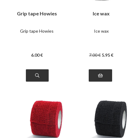
Grip tape Howies
Ice wax
Grip tape Howies
Ice wax
6
.00
€
7
.00
€
5
.95
€