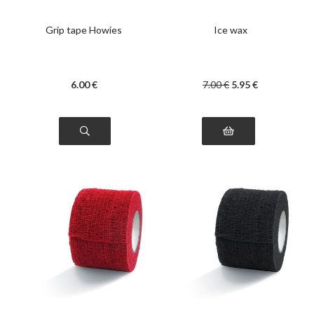
Grip tape Howies
Ice wax
6
.00
€
7
.00
€
5
.95
€