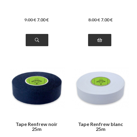
9
.00
€
7
.00
€
8
.00
€
7
.00
€
Tape Renfrew noir
Tape Renfrew blanc
25m
25m