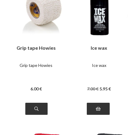
Grip tape Howies
Ice wax
Grip tape Howies
Ice wax
6
.00
€
7
.00
€
5
.95
€