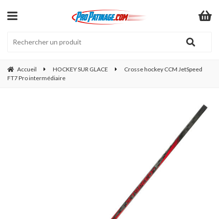
Accueil
HOCKEY SUR GLACE
Crosse hockey CCM JetSpeed
FT7 Pro intermédiaire