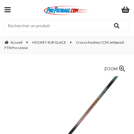
Accueil
HOCKEY SUR GLACE
Crosse hockey CCM JetSpeed
FT8 Pro senior
ZOOM