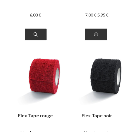
6
.00
€
7
.00
€
5
.95
€
Flex Tape rouge
Flex Tape noir