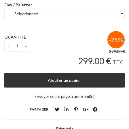
Flex / Palette :
QUANTITÉ
399
.00
€
299
.00
€
T.T.C.
Envoyer cette page à un(e) ami(e)
PARTAGER
Résumé :