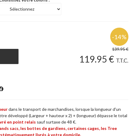
139
.95
€
119
.95
€
T.T.C.
ueur
dans le transport de marchandises, lorsque la longueur d'un
tre développé (Largeur + hauteur x 2) + (longueur) dépasse le total
vré en point relais
sauf surtaxe de 48 €.
rands sacs, les bottes de gardiens, certaines cages, les Tree
ystématiquement livrés à votre domicile.