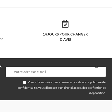
14 JOURS POUR CHANGER
79
D'AVIS
R
Vous affirmez avoir pris connaissance de notre
politique de
confidentialité
. Vous disposez d'un droit d'accès, de rectification et
d'opposition.