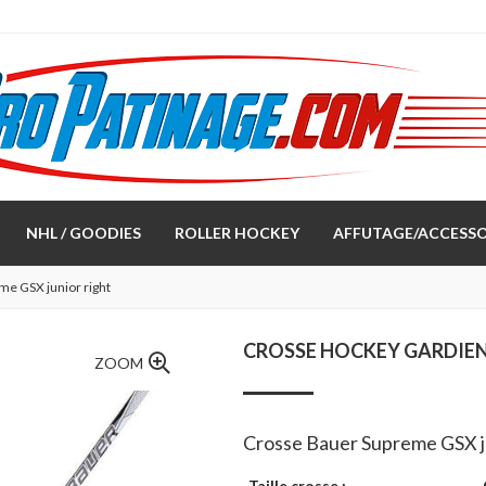
NHL / GOODIES
ROLLER HOCKEY
AFFUTAGE/ACCESSO
e GSX junior right
CROSSE HOCKEY GARDIEN
ZOOM
Crosse Bauer Supreme GSX j
Taille crosse :