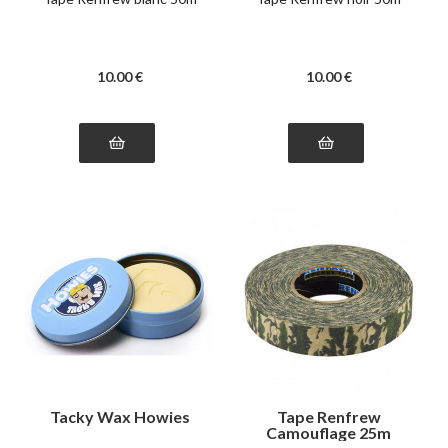
10
.00
€
10
.00
€
Tacky Wax Howies
Tape Renfrew
Camouflage 25m