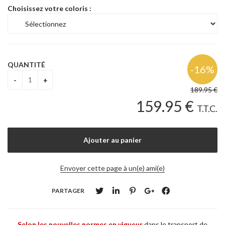
Choisissez votre coloris :
QUANTITÉ
189
.95
€
159
.95
€
T.T.C.
Envoyer cette page à un(e) ami(e)
PARTAGER
Selon les nouvelles normes en vigueur
dans le transport de