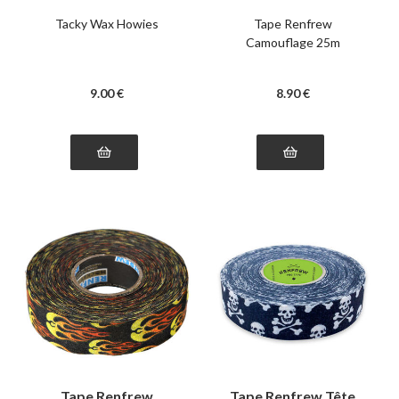
Tacky Wax Howies
Tape Renfrew
Camouflage 25m
9
.00
€
8
.90
€
Tape Renfrew
Tape Renfrew Tête