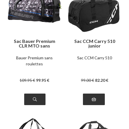
Sac Bauer Premium
Sac CCM Carry 510
CLR MTO sans
junior
roulettes
Bauer Premium sans
Sac CCM Carry 510
roulettes
109
.95
€
99
.95
€
99
.00
€
82
.20
€