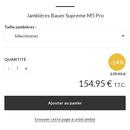
Jambières Bauer Supreme M5 Pro
Taille jambières :
QUANTITÉ
179
.95
€
154
.95
€
T.T.C.
Envoyer cette page à un(e) ami(e)