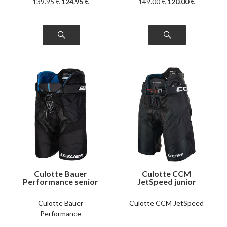
139
.95
€
124
.95
€
149
.00
€
120
.00
€
Culotte Bauer
Culotte CCM
Performance senior
JetSpeed junior
Culotte Bauer
Culotte CCM JetSpeed
Performance