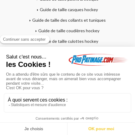
Guide de taille casques hockey
Guide de taille des collants et tuniques
Guide de taille coudières hockey
Guide de taille culottes hockey
Guide de taille patins hockey sur glace
Guide de taille roller hockey
Guide de taille épaulières hockey
Guide bien choisir crosse et palette
Guide de taille gants hockey
Guide de taille jambières hockey
En poursuivant votre navigation sur ce site, vous acceptez l'utilisation de
Profil d'ajustement des patins CCM
cookies à des fins statistiques et commerciales.
Guide de taille masques gardien hockey
OK