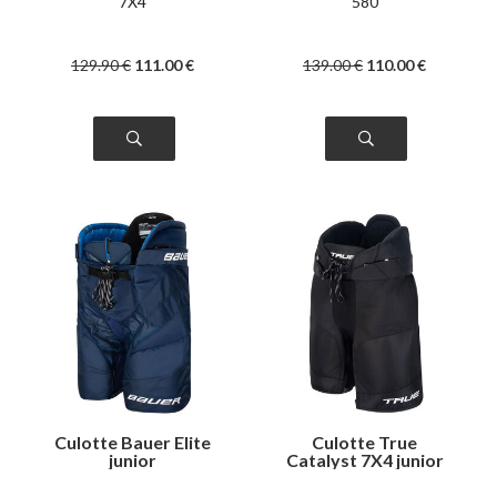
7X4
580
129
.90
€
111
.00
€
139
.00
€
110
.00
€
Culotte Bauer Elite
Culotte True
junior
Catalyst 7X4 junior