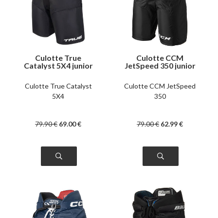
Culotte True
Culotte CCM
Catalyst 5X4 junior
JetSpeed 350 junior
Culotte True Catalyst
Culotte CCM JetSpeed
5X4
350
79
.90
€
69
.00
€
79
.00
€
62
.99
€