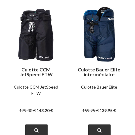
Culotte CCM
Culotte Bauer Elite
JetSpeed FTW
intermédiaire
femme
Culotte CCM JetSpeed
Culotte Bauer Elite
FTW
179
.00
€
143
.20
€
159
.95
€
139
.95
€