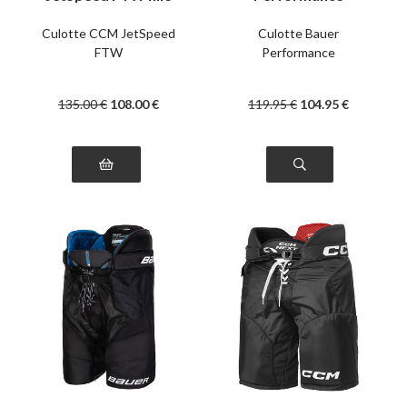
intermédaire
Culotte CCM JetSpeed
Culotte Bauer
FTW
Performance
135
.00
€
108
.00
€
119
.95
€
104
.95
€