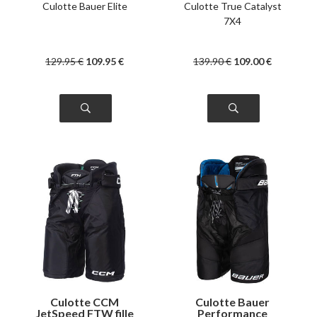
Culotte Bauer Elite
Culotte True Catalyst
7X4
129
.95
€
109
.95
€
139
.90
€
109
.00
€
Culotte CCM
Culotte Bauer
JetSpeed FTW fille
Performance