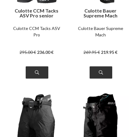
Culotte CCM Tacks
Culotte Bauer
ASV Pro senior
Supreme Mach
senior
Culotte CCM Tacks ASV
Culotte Bauer Supreme
Pro
Mach
295
.00
€
236
.00
€
269
.95
€
219
.95
€