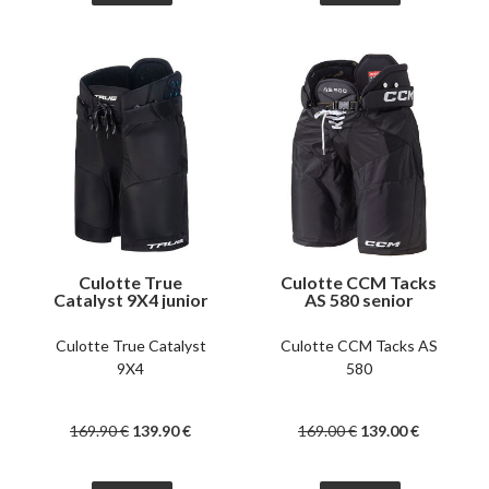
Culotte True
Culotte CCM Tacks
Catalyst 9X4 junior
AS 580 senior
Culotte True Catalyst
Culotte CCM Tacks AS
9X4
580
169
.90
€
139
.90
€
169
.00
€
139
.00
€