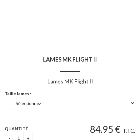
LAMES MK FLIGHT II
Lames MK Flight II
Taille lames :
84
.95
€
QUANTITÉ
T.T.C.