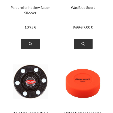
Palet roller hockey Bauer
Wax Blue Sport
Slivvver
10
.95
€
9
.00
€
7
.00
€
Palet roller hockey
Palet Bauer Orange