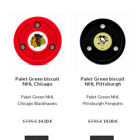
Palet Green biscuit
Palet Green biscuit
NHL Chicago
NHL Pittsburgh
Blackhawks
Penguins
Palet Green NHL
Palet Green NHL
Chicago Blackhawks
Pittsburgh Penguins
17
.95
€
14
.00
€
17
.95
€
14
.00
€