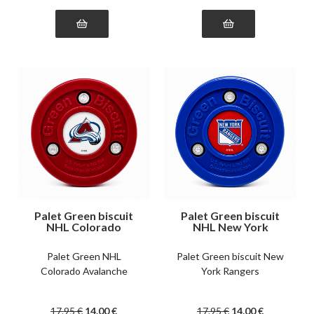
Palet Green biscuit
Palet Green biscuit
NHL Colorado
NHL New York
Avalanche
Rangers
Palet Green NHL
Palet Green biscuit New
Colorado Avalanche
York Rangers
17
.95
€
14
.00
€
17
.95
€
14
.00
€