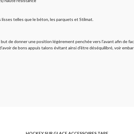
s) haute résistance
isses telles que le béton, les parquets et Stilmat.
but de donner une position légèrement penchée vers l'avant afin de facili
avoir de bons appuis talons évitant ainsi d'être déséquilibré, voir embarqu
HOCKEY SUR GLACE ACCESSOIRES TAPE