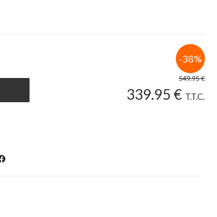
549
.95
€
339
.95
€
T.T.C.