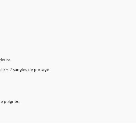
rieure.
ble + 2 sangles de portage
ne poignée.