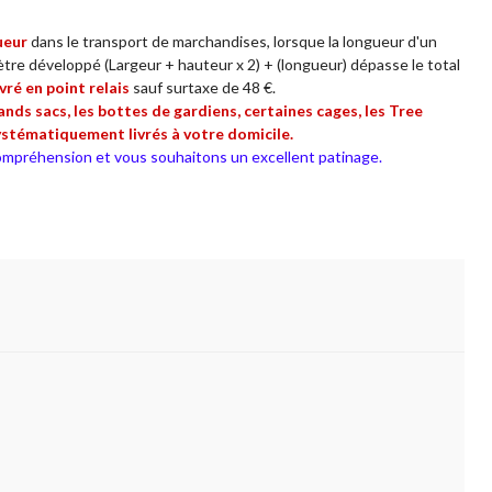
ueur
dans le transport de marchandises, lorsque la longueur d'un
tre développé (Largeur + hauteur x 2) + (longueur) dépasse le total
vré en point relais
sauf surtaxe de 48 €.
rands sacs, les bottes de gardiens, certaines cages, les Tree
ystématiquement livrés à votre domicile.
mpréhension et vous souhaitons un excellent patinage.