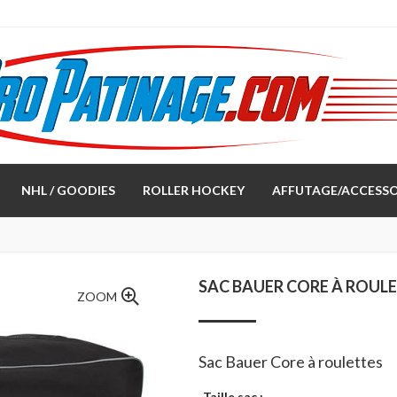
NHL / GOODIES
ROLLER HOCKEY
AFFUTAGE/ACCESSO
SAC BAUER CORE À ROUL
ZOOM
Sac Bauer Core à roulettes
Taille sac :