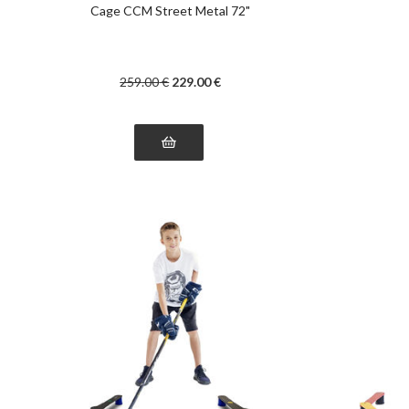
Cage CCM Street Metal 72"
259
.00
€
229
.00
€