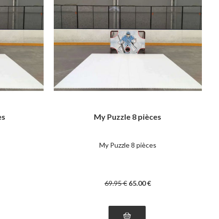
es
My Puzzle 8 pièces
s
My Puzzle 8 pièces
69
.95
€
65
.00
€