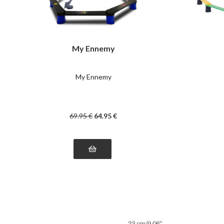
My Ennemy
My Ennemy
69
.95
€
64
.95
€