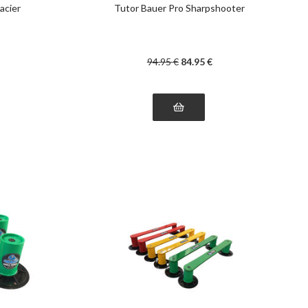
acier
Tutor Bauer Pro Sharpshooter
94
.95
€
84
.95
€