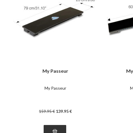
My Passeur
My
My Passeur
M
159
.95
€
139
.95
€