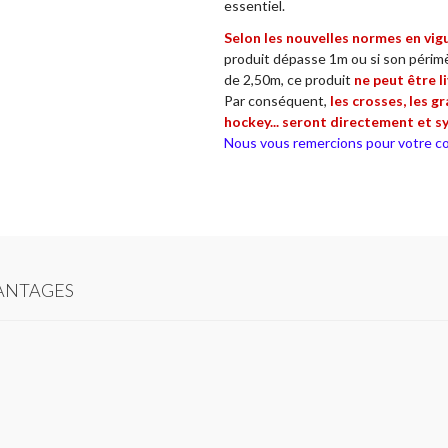
essentiel.
Selon les nouvelles normes en vig
produit dépasse 1m ou si son périmè
de 2,50m, ce produit
ne
peut être li
Par conséquent,
les crosses, les g
hockey... seront directement et s
Nous vous remercions pour votre co
ANTAGES