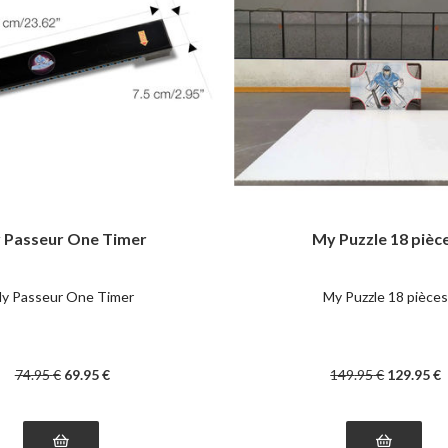
 Passeur One Timer
My Puzzle 18 pièc
y Passeur One Timer
My Puzzle 18 pièce
74
.95
€
69
.95
€
149
.95
€
129
.95
€